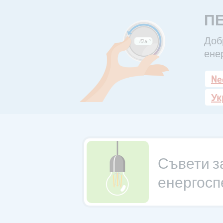
ПЕ
Доб
ене
Ne
Ук
Съвети з
енергосп