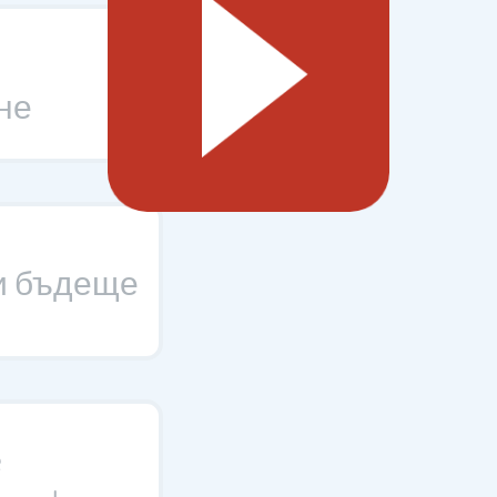
не
и бъдеще
e