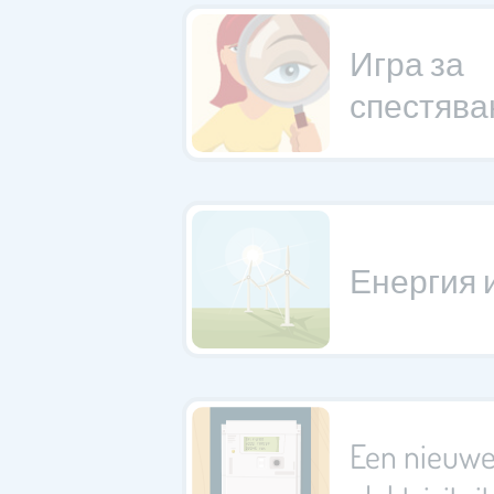
Игра за
спестява
Енергия 
Een nieuw