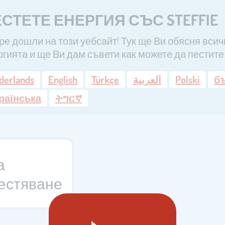
СТЕТЕ ЕНЕРГИЯ СЪС STEFFIE
ре дошли на този уебсайт! Тук ще Ви обясня всич
ргията и ще Ви дам съвети как можете да пестите
derlands
English
Türkçe
العربية
Polski
б
раїнська
ትግርኛ
а
естяване