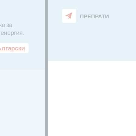
ПРЕПРАТИ
ко за
 енергия.
ългарски