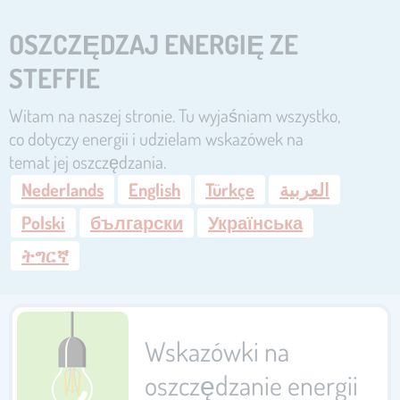
OSZCZĘDZAJ ENERGIĘ ZE
STEFFIE
Witam na naszej stronie. Tu wyjaśniam wszystko,
co dotyczy energii i udzielam wskazówek na
temat jej oszczędzania.
Nederlands
English
Türkçe
العربية
Polski
български
Українська
ትግርኛ
Wskazówki na
oszczędzanie energii